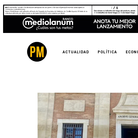
Actualidad
Política
Economía
ACTUALIDAD
POLÍTICA
ECON
Empresas
Entrevistas
Expertos
Tecnología
Cultura
LifeStyle