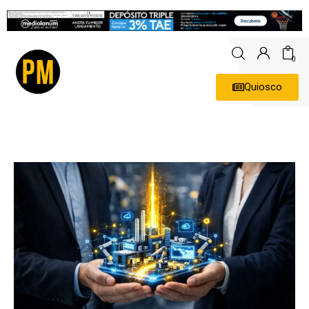
0
Quiosco
Actualidad
Política
Economía
Empresas
Entrevistas
Expertos