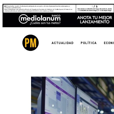
Actualidad
Política
Economía
ACTUALIDAD
POLÍTICA
ECON
Empresas
Entrevistas
Expertos
Tecnología
Cultura
LifeStyle