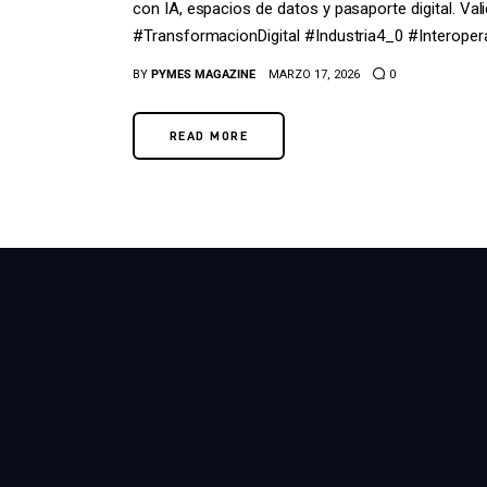
con IA, espacios de datos y pasaporte digital. Val
#TransformacionDigital #Industria4_0 #Interoperab
BY
PYMES MAGAZINE
MARZO 17, 2026
0
READ MORE