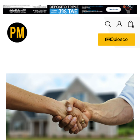
0
Quiosco
Actualidad
Política
Economía
Empresas
Entrevistas
Expertos