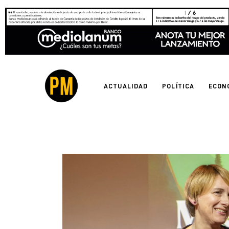
Actualidad
Política
Economía
ACTUALIDAD
POLÍTICA
ECON
Empresas
Entrevistas
Expertos
Tecnología
Cultura
LifeStyle