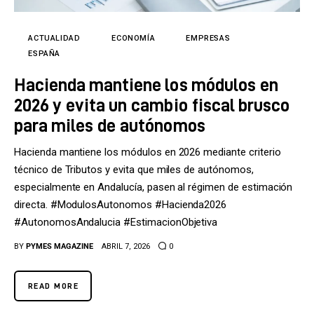
Tecnología
Cultura
ACTUALIDAD
ECONOMÍA
EMPRESAS
ESPAÑA
LifeStyle
Hacienda mantiene los módulos en
2026 y evita un cambio fiscal brusco
Directorio
para miles de autónomos
Hacienda mantiene los módulos en 2026 mediante criterio
técnico de Tributos y evita que miles de autónomos,
especialmente en Andalucía, pasen al régimen de estimación
directa. #ModulosAutonomos #Hacienda2026
#AutonomosAndalucia #EstimacionObjetiva
BY
PYMES MAGAZINE
ABRIL 7, 2026
0
READ MORE