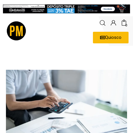
0
Quiosco
Actualidad
Política
Economía
Empresas
Entrevistas
Expertos