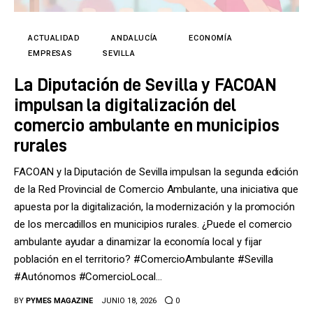
Tecnología
Cultura
ACTUALIDAD
ANDALUCÍA
ECONOMÍA
EMPRESAS
SEVILLA
LifeStyle
La Diputación de Sevilla y FACOAN
impulsan la digitalización del
Directorio
comercio ambulante en municipios
rurales
FACOAN y la Diputación de Sevilla impulsan la segunda edición
de la Red Provincial de Comercio Ambulante, una iniciativa que
apuesta por la digitalización, la modernización y la promoción
de los mercadillos en municipios rurales. ¿Puede el comercio
ambulante ayudar a dinamizar la economía local y fijar
población en el territorio? #ComercioAmbulante #Sevilla
#Autónomos #ComercioLocal…
BY
PYMES MAGAZINE
JUNIO 18, 2026
0