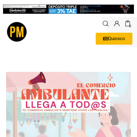
0
Quiosco
Actualidad
Política
Economía
Empresas
Entrevistas
Expertos