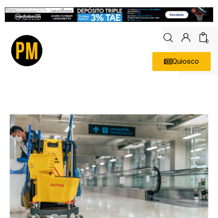
0
Quiosco
Actualidad
Política
Economía
Empresas
Entrevistas
Expertos