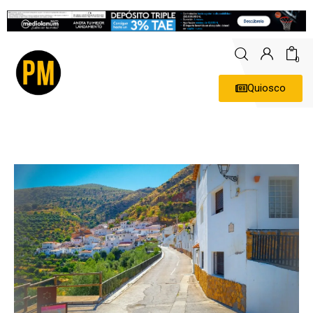
0
Quiosco
Actualidad
Política
Economía
Empresas
Entrevistas
Expertos