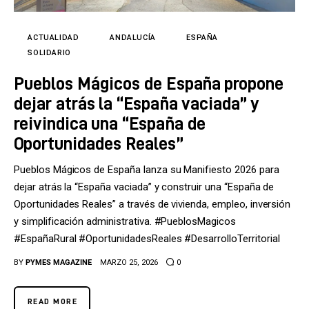
Tecnología
Cultura
ACTUALIDAD
ANDALUCÍA
ESPAÑA
SOLIDARIO
LifeStyle
Pueblos Mágicos de España propone
dejar atrás la “España vaciada” y
Directorio
reivindica una “España de
Oportunidades Reales”
Pueblos Mágicos de España lanza su Manifiesto 2026 para
dejar atrás la “España vaciada” y construir una “España de
Oportunidades Reales” a través de vivienda, empleo, inversión
y simplificación administrativa. #PueblosMagicos
#EspañaRural #OportunidadesReales #DesarrolloTerritorial
BY
PYMES MAGAZINE
MARZO 25, 2026
0
READ MORE