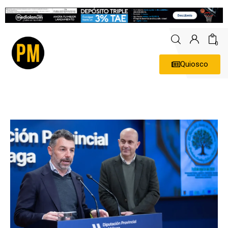
0
Quiosco
Actualidad
Política
Economía
Empresas
Entrevistas
Expertos