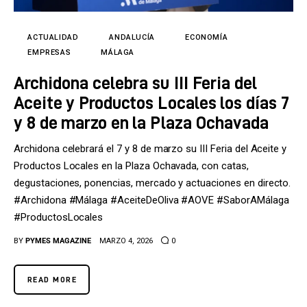
Tecnología
Cultura
ACTUALIDAD
ANDALUCÍA
ECONOMÍA
EMPRESAS
MÁLAGA
LifeStyle
Archidona celebra su III Feria del
Aceite y Productos Locales los días 7
Directorio
y 8 de marzo en la Plaza Ochavada
Archidona celebrará el 7 y 8 de marzo su III Feria del Aceite y
Productos Locales en la Plaza Ochavada, con catas,
degustaciones, ponencias, mercado y actuaciones en directo.
#Archidona #Málaga #AceiteDeOliva #AOVE #SaborAMálaga
#ProductosLocales
BY
PYMES MAGAZINE
MARZO 4, 2026
0
READ MORE