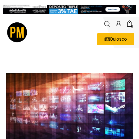
0
Quiosco
Actualidad
Política
Economía
Empresas
Entrevistas
Expertos