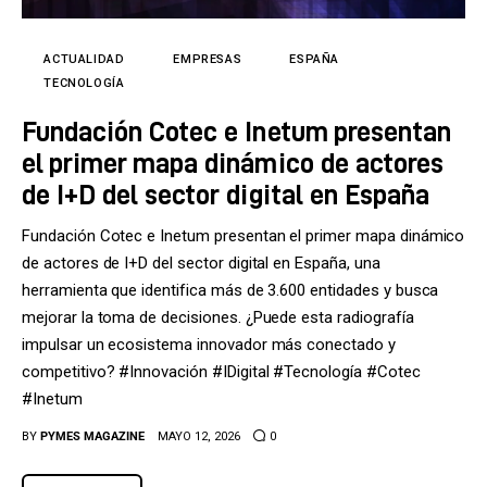
Tecnología
Cultura
ACTUALIDAD
EMPRESAS
ESPAÑA
TECNOLOGÍA
LifeStyle
Fundación Cotec e Inetum presentan
el primer mapa dinámico de actores
Directorio
de I+D del sector digital en España
Fundación Cotec e Inetum presentan el primer mapa dinámico
de actores de I+D del sector digital en España, una
herramienta que identifica más de 3.600 entidades y busca
mejorar la toma de decisiones. ¿Puede esta radiografía
impulsar un ecosistema innovador más conectado y
competitivo? #Innovación #IDigital #Tecnología #Cotec
#Inetum
BY
PYMES MAGAZINE
MAYO 12, 2026
0