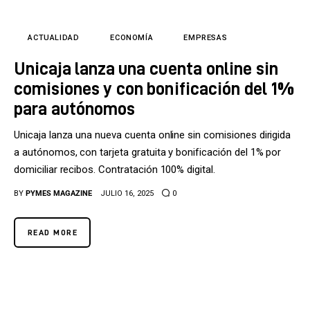
Tecnología
Cultura
ACTUALIDAD
ECONOMÍA
EMPRESAS
Unicaja lanza una cuenta online sin
LifeStyle
comisiones y con bonificación del 1%
Directorio
para autónomos
Unicaja lanza una nueva cuenta online sin comisiones dirigida
a autónomos, con tarjeta gratuita y bonificación del 1% por
domiciliar recibos. Contratación 100% digital.
BY
PYMES MAGAZINE
JULIO 16, 2025
0
READ MORE