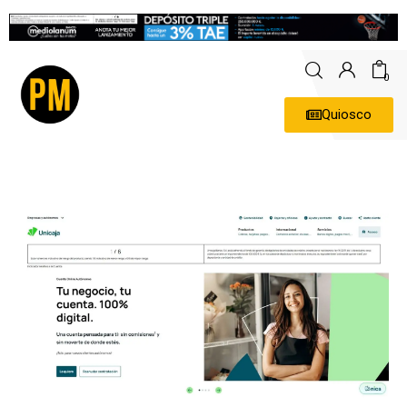
0
Quiosco
Actualidad
Política
Economía
Empresas
Entrevistas
Expertos