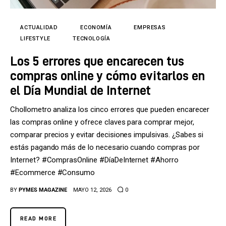
Tecnología
Cultura
ACTUALIDAD
ECONOMÍA
EMPRESAS
LIFESTYLE
TECNOLOGÍA
LifeStyle
Los 5 errores que encarecen tus
compras online y cómo evitarlos en
Directorio
el Día Mundial de Internet
Chollometro analiza los cinco errores que pueden encarecer
las compras online y ofrece claves para comprar mejor,
comparar precios y evitar decisiones impulsivas. ¿Sabes si
estás pagando más de lo necesario cuando compras por
Internet? #ComprasOnline #DíaDeInternet #Ahorro
#Ecommerce #Consumo
BY
PYMES MAGAZINE
MAYO 12, 2026
0
READ MORE