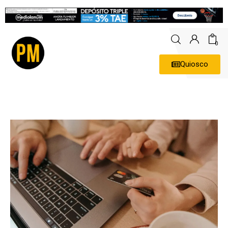
0
Quiosco
Actualidad
Política
Economía
Empresas
Entrevistas
Expertos