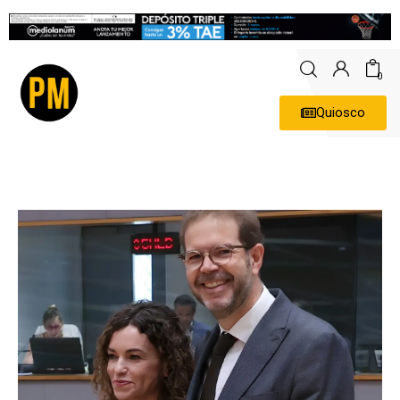
0
Quiosco
Actualidad
Política
Economía
Empresas
Entrevistas
Expertos