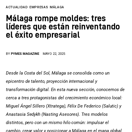
Tecnología
ACTUALIDAD
EMPRESAS
MÁLAGA
Cultura
Málaga rompe moldes: tres
líderes que están reinventando
LifeStyle
el éxito empresarial
Directorio
BY
PYMES MAGAZINE
MAYO 22, 2025
Desde la Costa del Sol, Málaga se consolida como un 
epicentro de talento, proyección internacional y 
transformación digital. En esta nueva sección, conocemos de 
cerca a tres protagonistas del crecimiento económico local: 
Miguel Ángel Sillero (Xtratega), Félix De Federico (Salutic) y 
Anastasia Sedykh (Nasting Asesores). Tres modelos 
distintos, pero con un mismo hilo común: impulsar el 
cambio, crear valor y posicionar a Málaga en el mapa global 