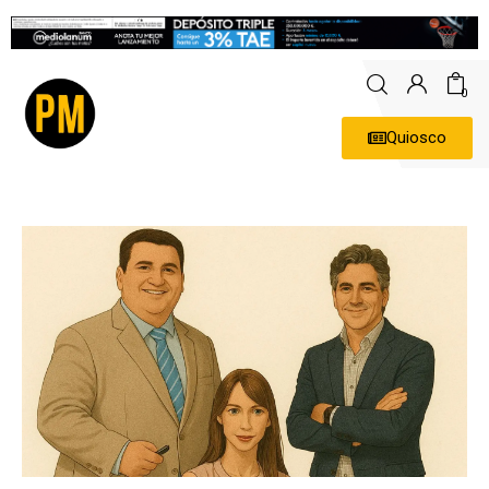
0
Quiosco
Actualidad
Política
Economía
Empresas
Entrevistas
Expertos