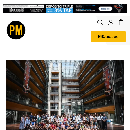
0
Quiosco
Actualidad
Política
Economía
Empresas
Entrevistas
Expertos