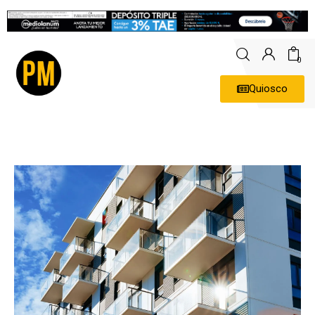
0
Quiosco
Actualidad
Política
Economía
Empresas
Entrevistas
Expertos