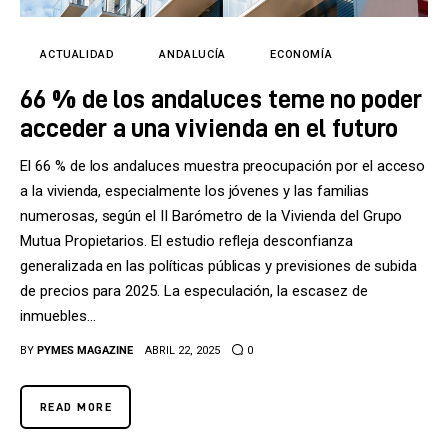
Tecnología
Cultura
ACTUALIDAD
ANDALUCÍA
ECONOMÍA
66 % de los andaluces teme no poder
LifeStyle
acceder a una vivienda en el futuro
Directorio
El 66 % de los andaluces muestra preocupación por el acceso
a la vivienda, especialmente los jóvenes y las familias
numerosas, según el II Barómetro de la Vivienda del Grupo
Mutua Propietarios. El estudio refleja desconfianza
generalizada en las políticas públicas y previsiones de subida
de precios para 2025. La especulación, la escasez de
inmuebles…
BY
PYMES MAGAZINE
ABRIL 22, 2025
0
READ MORE