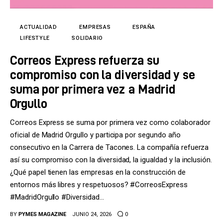
Tecnología
Cultura
ACTUALIDAD
EMPRESAS
ESPAÑA
LIFESTYLE
SOLIDARIO
LifeStyle
Correos Express refuerza su
compromiso con la diversidad y se
Directorio
suma por primera vez a Madrid
Orgullo
Correos Express se suma por primera vez como colaborador
oficial de Madrid Orgullo y participa por segundo año
consecutivo en la Carrera de Tacones. La compañía refuerza
así su compromiso con la diversidad, la igualdad y la inclusión.
¿Qué papel tienen las empresas en la construcción de
entornos más libres y respetuosos? #CorreosExpress
#MadridOrgullo #Diversidad…
BY
PYMES MAGAZINE
JUNIO 24, 2026
0