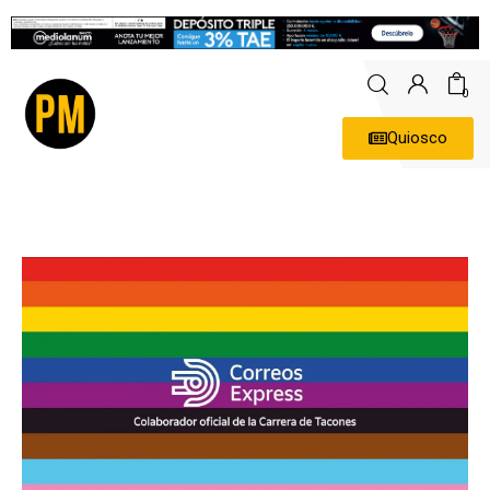
0
Quiosco
Actualidad
Política
Economía
Empresas
Entrevistas
Expertos