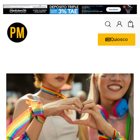
0
Quiosco
Actualidad
Política
Economía
Empresas
Entrevistas
Expertos