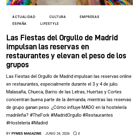
Tecnología
Cultura
ACTUALIDAD
CULTURA
EMPRESAS
ESPAÑA
LIFESTYLE
LifeStyle
Las Fiestas del Orgullo de Madrid
impulsan las reservas en
Directorio
restaurantes y elevan el peso de los
grupos
Las Fiestas del Orgullo de Madrid impulsan las reservas online
en restaurantes, especialmente durante el 3 y 4 de julio.
Malasaña, Chueca, Barrio de las Letras, Huertas y Cortes
concentran buena parte de la demanda, mientras las reservas
de grupo ganan peso. ¿Cómo influye MADO en la hostelería
madrileña? #TheFork #MadridOrgullo #Restaurantes
#Hostelería #Madrid
BY
PYMES MAGAZINE
JUNIO 24, 2026
0