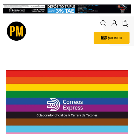
0
Quiosco
Actualidad
Política
Economía
Empresas
Entrevistas
Expertos