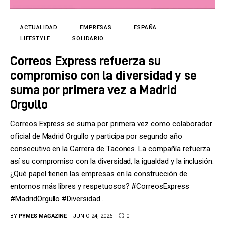
Tecnología
Cultura
ACTUALIDAD
EMPRESAS
ESPAÑA
LIFESTYLE
SOLIDARIO
LifeStyle
Correos Express refuerza su
compromiso con la diversidad y se
Directorio
suma por primera vez a Madrid
Orgullo
Correos Express se suma por primera vez como colaborador
oficial de Madrid Orgullo y participa por segundo año
consecutivo en la Carrera de Tacones. La compañía refuerza
así su compromiso con la diversidad, la igualdad y la inclusión.
¿Qué papel tienen las empresas en la construcción de
entornos más libres y respetuosos? #CorreosExpress
#MadridOrgullo #Diversidad…
BY
PYMES MAGAZINE
JUNIO 24, 2026
0