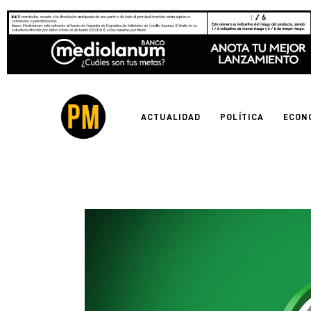
Actualidad
Política
Economía
ACTUALIDAD
POLÍTICA
ECON
Empresas
Entrevistas
Expertos
Tecnología
Cultura
LifeStyle